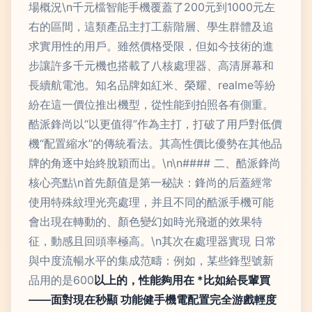
場概況\n千元檔智能手機覆蓋了200元到1000元左
右的區間，這類產品主打工薪階層、學生群體及追
求實用性的用戶。雖然價格受限，但如今技術的進
步讓許多千元機也搭載了八核處理器、高清屏幕和
長續航電池。知名品牌如紅米、榮耀、realme等紛
紛在這一價位推出機型，從性能到拍照各有側重。
酷派鋒尚以“以更值得”作為主打，打破了用戶對低價
機“配置縮水”的傳統看法。其高性價比優勢在其他品
牌的角逐中始終脫穎而出。\n\n#### 二、酷派鋒尚
核心亮點\n首先顏值是第一秘訣：鋒尚的后蓋經常
使用特殊紋理光亮處理，并且不同的酷派手機可能
會出現在轉動的、顏色變幻如時光飛逝的效果特
征，動感且回頭率極高。\n其次在處理器實現 日常
與中度流暢水平的集成范疇：例如，某些鋒型號新
品用的是600
以上的，性能夠用在 *比如給長輩買
——面對現在秒顯 功能健手機電配置完全游戲輕度