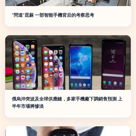
“問道”昆蘇 一部智能手機背后的考察思考
俄烏沖突波及全球供應鏈，多家手機廠下調銷售預測 上
半年市場將慘淡